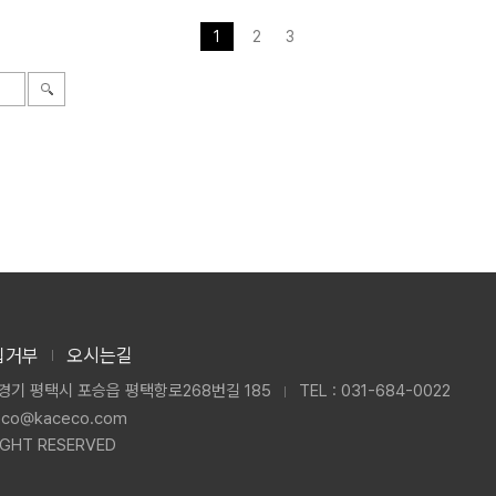
1
2
3
집거부
오시는길
 경기 평택시 포승읍 평택항로268번길 185
TEL : 031-684-0022
ceco@kaceco.com
IGHT RESERVED